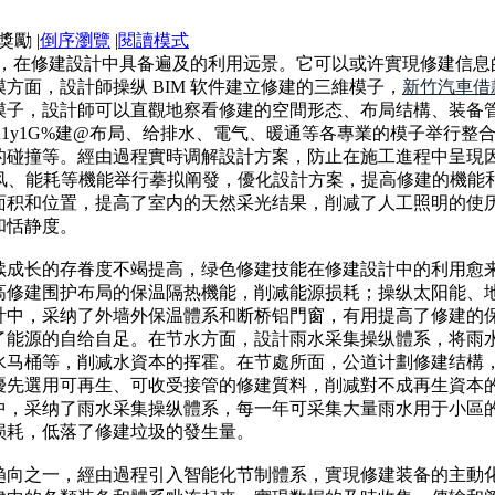
|
倒序瀏覽
|
閱讀模式
技能，在修建設計中具备遍及的利用远景。它可以或许實現修建信
方面，設計師操纵 BIM 软件建立修建的三維模子，
新竹汽車借
模子，設計師可以直觀地察看修建的空間形态、布局结構、装备
修%A1y1G%建@布局、给排水、電气、暖通等各專業的模子举行
碰撞等。經由過程實時调解設計方案，防止在施工進程中呈現因
光、透风、能耗等機能举行摹拟阐發，優化設計方案，提高修建的機能
面积和位置，提高了室内的天然采光结果，削减了人工照明的使
和恬静度。
续成长的存眷度不竭提高，绿色修建技能在修建設計中的利用愈
高修建围护布局的保温隔热機能，削减能源损耗；操纵太阳能、
計中，采纳了外墙外保温體系和断桥铝門窗，有用提高了修建的
了能源的自给自足。在节水方面，設計雨水采集操纵體系，将雨
水马桶等，削减水資本的挥霍。在节處所面，公道计劃修建结構
優先選用可再生、可收受接管的修建質料，削减對不成再生資本
中，采纳了雨水采集操纵體系，每一年可采集大量雨水用于小區
损耗，低落了修建垃圾的發生量。
趋向之一，經由過程引入智能化节制體系，實現修建装备的主動