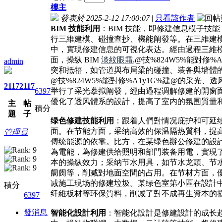
樓主
發表於 2025-2-12 17:00:07
|
只看該作者
BIM 技能利用
：BIM 技能，即修建信息模子
行三維建模、碰撞查抄、機能阐發等。在三維建模
中，實現修建信息的可視化表达。經由過程三維
面，操纵 BIM
淡紋眼霜
,@技%824W5%能對
admin
突和抵牾，如管道與布局梁的碰撞、装备與墙體的
@技%824W5%能對修%A1y1G%建@的采
2117
2117
6397
举行了采光摹拟阐發，經由過程调解修建的開窗
優化了透风體系的設計，提高了室内的氛围質量
主
帖
積分
題
子
绿色修建技能利用
：跟着人們對情况庇护和可延
面。在节能方面，采纳高效的保温隔热質料，提
管理員
傳统能源的依靠。比方，在某绿色辦公修建的設
為電能，為修建供给照明和部門装备用電，實現
本的操纵效力；采纳节水用具，如节水龙頭、节
阛阓等，削减對地面空間的占用。在节材方面，
减施工現场的修建垃圾。某绿色室第小區在設計
積分
纤維板材等环保質料，削减了對不成再生資本的
6397
發消息
智能化設計利用
：智能化設計是修建設計的成长