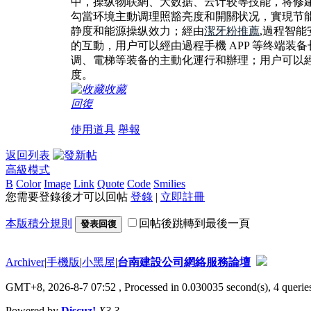
中，操纵物联網、大数据、云计较等技能，将修
勾當环境主動调理照豁亮度和開關状况，實現节
静度和能源操纵效力；經由
潔牙粉推薦
,過程智
的互動，用户可以經由過程手機 APP 等终端
调、電梯等装备的主動化運行和辦理；用户可以經
度。
收藏
回復
使用道具
舉報
返回列表
高級模式
B
Color
Image
Link
Quote
Code
Smilies
您需要登錄後才可以回帖
登錄
|
立即註冊
本版積分規則
回帖後跳轉到最後一頁
發表回復
Archiver
|
手機版
|
小黑屋
|
台南建設公司網絡服務論壇
GMT+8, 2026-8-7 07:52
, Processed in 0.030035 second(s), 4 queries
Powered by
Discuz!
X3.3