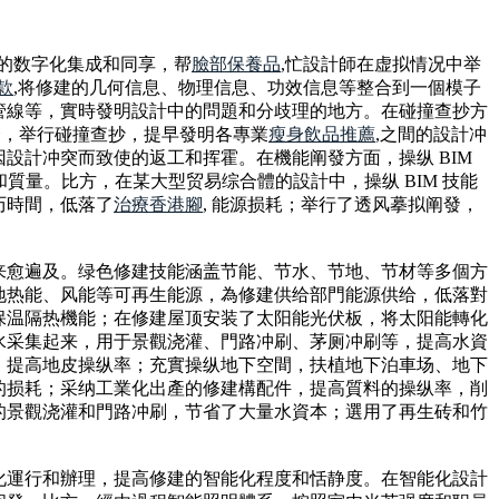
息的数字化集成和同享，帮
臉部保養品
,忙設計師在虚拟情况中举
款
,将修建的几何信息、物理信息、功效信息等整合到一個模子
管線等，實時發明設計中的問題和分歧理的地方。在碰撞查抄方
整合，举行碰撞查抄，提早發明各專業
瘦身飲品推薦
,之間的設計冲
設計冲突而致使的返工和挥霍。在機能阐發方面，操纵 BIM
和質量。比方，在某大型贸易综合體的設計中，操纵 BIM 技能
历時間，低落了
治療香港腳
, 能源损耗；举行了透风摹拟阐發，
来愈遍及。绿色修建技能涵盖节能、节水、节地、节材等多個方
地热能、风能等可再生能源，為修建供给部門能源供给，低落對
保温隔热機能；在修建屋顶安装了太阳能光伏板，将太阳能轉化
水采集起来，用于景觀浇灌、門路冲刷、茅厕冲刷等，提高水資
，提高地皮操纵率；充實操纵地下空間，扶植地下泊車场、地下
的损耗；采纳工業化出產的修建構配件，提高質料的操纵率，削
的景觀浇灌和門路冲刷，节省了大量水資本；選用了再生砖和竹
化運行和辦理，提高修建的智能化程度和恬静度。在智能化設計