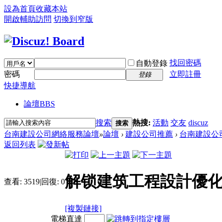
設為首頁
收藏本站
開啟輔助訪問
切換到窄版
找回密碼
自動登錄
密碼
立即註冊
登錄
快捷導航
論壇
BBS
搜索
熱搜:
活動
交友
discuz
搜索
台南建設公司網絡服務論壇
»
論壇
›
建設公司推薦
›
台南建設公
返回列表
解锁建筑工程設計優化
查看:
3519
|
回復:
0
[複製鏈接]
電梯直達