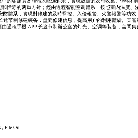
建中的各類装备和體系毗连起来，實現数据的及時收集、傳输和
能和恬静的两重方针；經由過程智能空调體系，按照室内温度、
能安防體系，實現對修建的及時監控、入侵報警、火警報警等功效
装备长途节制修建装备，盘問修建信息，提高用户的利用體驗。某
由過程手機 APP 长途节制辦公室的灯光、空调等装备，盘問
 , File On.