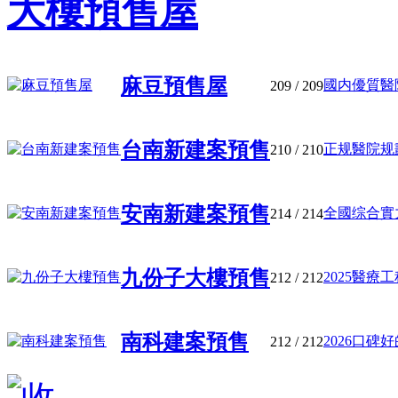
大樓預售屋
麻豆預售屋
國内優質醫院
209
/ 209
台南新建案預售
正规醫院规劃
210
/ 210
安南新建案預售
全國综合實力
214
/ 214
九份子大樓預售
2025醫療工
212
/ 212
南科建案預售
2026口碑
212
/ 212