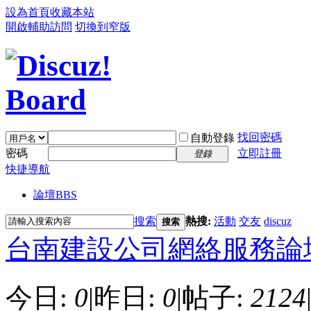
設為首頁
收藏本站
開啟輔助訪問
切換到窄版
找回密碼
自動登錄
密碼
立即註冊
登錄
快捷導航
論壇
BBS
搜索
熱搜:
活動
交友
discuz
搜索
台南建設公司網絡服務論
今日:
0
|
昨日:
0
|
帖子:
2124