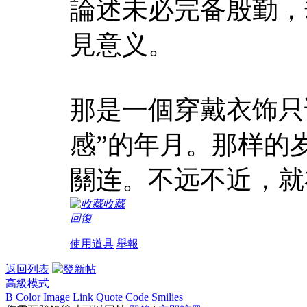
論述未必完备殷勤，
見意义。
那是一個穿戴衣饰只讲
感”的年月。那样的
關连。不远不近，就
收藏
回復
使用道具
舉報
返回列表
高級模式
B
Color
Image
Link
Quote
Code
Smilies