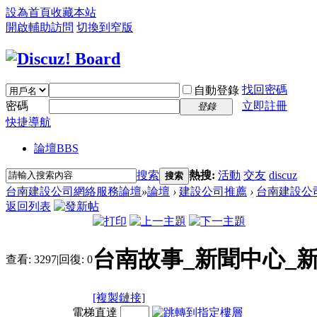
設為首頁
收藏本站
開啟輔助訪問
切換到窄版
找回密碼
自動登錄
密碼
立即註冊
登錄
快捷導航
論壇
BBS
搜索
熱搜:
活動
交友
discuz
搜索
台南建設公司網絡服務論壇
»
論壇
›
建設公司推薦
›
台南建設公
返回列表
台南故事_新聞中心_
查看:
3297
|
回復:
0
[複製鏈接]
電梯直達