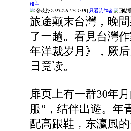
樓主
發表於 2023-7-6 19:21:18
|
只看該作者
旅途颠末台灣，晚間
了一趟。看見台灣作
年洋裁岁月》，厥后
日竟读。
扉页上有一群30年
服”，结伴出遊。年
配高跟鞋，东瀛風的