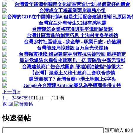
台灣青年谈漳州關帝文化街區营造计划:是個蛮好的機會
台灣成立工程產業两岸事務小组
台灣的GDP在中國排行第6,但是生活配套建設很陈旧,原因為
台灣宜兰外海發生5.2级有感地震
台灣建筑企業将获准进驻平潭開展業務
台灣社區营造的創意巧思 土沟村变身美術馆
台灣乡村社區营造 - 狄金華 - 职業日志 - 价值網
台灣能源局拟建設百万座光伏屋顶
台灣强震後续:维冠建商林明辉抗告被驳回 羁押确定
民进党爆陈水扁曾收建商几十亿 轰陈致中毫无贡献
台灣建筑商广告合成圖多 绿地湖泊被指“修很大”
【台灣】混凝土又涨七建商工會联合陈情
建造商疯了? 台灣台糖小港土地飙上6字头
Google在台灣建Android團队為手機商提供支持
下一頁 »
1 ...
3
4
5
6
7
8
9
10
11
/ 11 頁
返 回
快速發帖
還可輸入
80