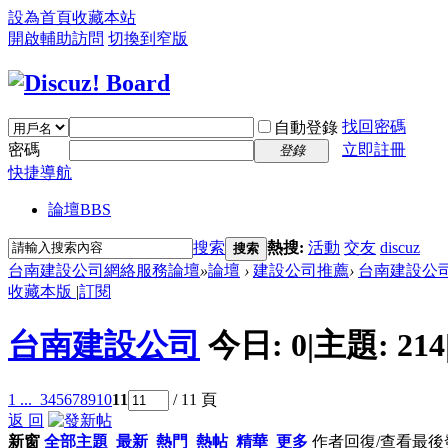
設為首頁
收藏本站
開啟輔助訪問
切換到窄版
找回密碼
自動登錄
密碼
立即註冊
登錄
快捷導航
論壇
BBS
搜索
熱搜:
活動
交友
discuz
搜索
台南建設公司網絡服務論壇
»
論壇
›
建設公司推薦
›
台南建設公
收藏本版
|
訂閱
台南建設公司
今日:
0
|
主題:
214
1 ...
3
4
5
6
7
8
9
10
11
/ 11 頁
返 回
新窗
全部主題
最新
熱門
熱帖
精華
更多
作者
回復/查看
最後