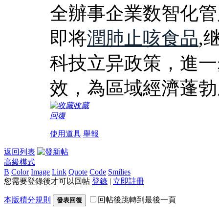
全辦事企業数智化管
即将
潤肺止咳食品
,
科技立异政策，進一
效，為區域經濟蓬勃
收藏
回復
使用道具
舉報
返回列表
高級模式
B
Color
Image
Link
Quote
Code
Smilies
您需要登錄後才可以回帖
登錄
|
立即註冊
本版積分規則
回帖後跳轉到最後一頁
發表回復