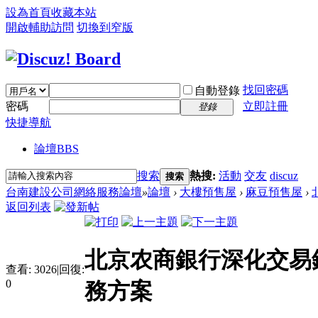
設為首頁
收藏本站
開啟輔助訪問
切換到窄版
找回密碼
自動登錄
密碼
立即註冊
登錄
快捷導航
論壇
BBS
搜索
熱搜:
活動
交友
discuz
搜索
台南建設公司網絡服務論壇
»
論壇
›
大樓預售屋
›
麻豆預售屋
›
返回列表
北京农商銀行深化交易銀行
查看:
3026
|
回復:
0
務方案