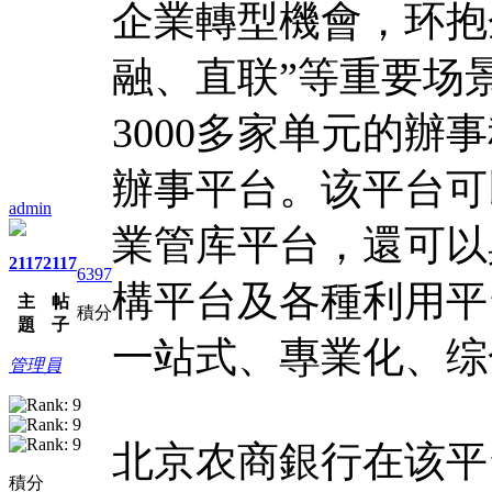
企業轉型機會，环抱
融、直联”等重要场
3000多家单元的
辦事平台。该平台可
admin
業管库平台，還可以
2117
2117
6397
構平台及各種利用平
主
帖
積分
題
子
一站式、專業化、综
管理員
北京农商銀行在该平台
積分