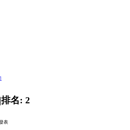
司
|
排名:
2
發表