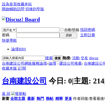
設為首頁
收藏本站
開啟輔助訪問
切換到窄版
找回密碼
自動登錄
密碼
立即註冊
登錄
快捷導航
論壇
BBS
搜索
熱搜:
活動
交友
discuz
搜索
台南建設公司網絡服務論壇
»
論壇
›
建設公司推薦
›
台南建設公
收藏本版
|
訂閱
台南建設公司
今日:
0
|
主題:
214
返 回
新窗
全部主題
最新
熱門
熱帖
精華
更多
作者
回復/查看
最後