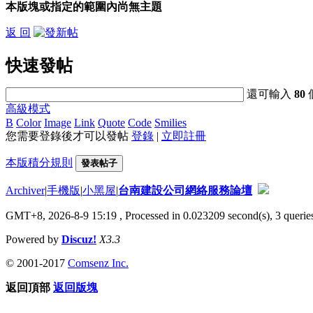
本版塊或指定的範圍內尚無主題
返 回
快速發帖
還可輸入
80
高級模式
B
Color
Image
Link
Quote
Code
Smilies
您需要登錄後才可以發帖
登錄
|
立即註冊
本版積分規則
發表帖子
Archiver
|
手機版
|
小黑屋
|
台南建設公司網絡服務論壇
GMT+8, 2026-8-9 15:19
, Processed in 0.023209 second(s), 3 queries
Powered by
Discuz!
X3.3
© 2001-2017
Comsenz Inc.
返回頂部
返回版塊